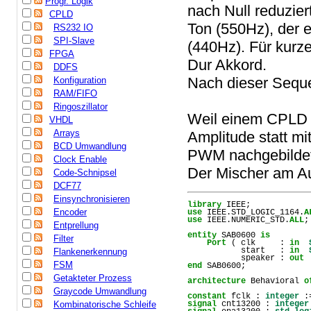
Progr. Logik
nach Null reduzier
CPLD
Ton (550Hz), der eb
RS232 IO
SPI-Slave
(440Hz). Für kurze
FPGA
Dur Akkord.
DDFS
Nach dieser Seque
Konfiguration
RAM/FIFO
Ringoszillator
Weil einem CPLD al
VHDL
Arrays
Amplitude statt mi
BCD Umwandlung
PWM nachgebildet
Clock Enable
Der Mischer am Au
Code-Schnipsel
DCF77
Einsynchronisieren
library
Encoder
use
 IEEE.STD_LOGIC_1164.
A
use
 IEEE.NUMERIC_STD.
ALL
;

Entprellung
entity
 SAB0600 
is
Filter
Port
 ( clk     : 
in
           start   : 
in
Flankenerkennung
           speaker : 
out
FSM
end
 SAB0600;

Getakteter Prozess
architecture
 Behavioral 
o
Graycode Umwandlung
constant
 fclk : 
integer
 :
Kombinatorische Schleife
signal
 cnt13200 : 
integer