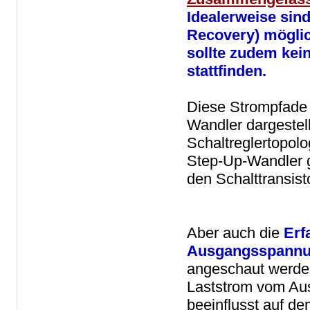
Idealerweise sind
Recovery) möglic
sollte zudem kei
stattfinden.
Diese Strompfade 
Wandler dargestellt
Schaltreglertopol
Step-Up-Wandler g
den Schalttransis
Aber auch die
Erf
Ausgangsspann
angeschaut werden.
Laststrom vom Au
beeinflusst auf 