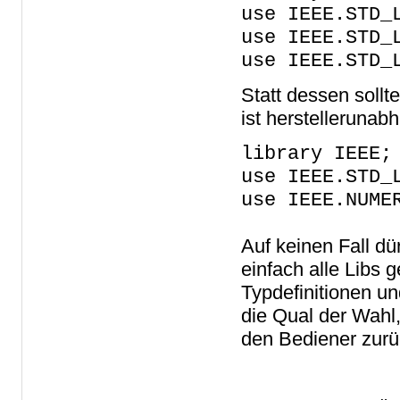
use IEEE.STD_
use IEEE.STD_
use IEEE.STD_
Statt dessen soll
ist herstelleruna
library IEEE;
use IEEE.STD_
use IEEE.NUME
Auf keinen Fall dür
einfach alle Libs
Typdefinitionen u
die Qual der Wahl,
den Bediener zurü