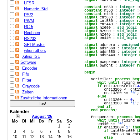
signal
 ena13200 : 
std_log
LFSR
constant
 m660 : 
integer
 :
Numeric_Std
constant
 m550 : 
integer
 :
constant
 m440 : 
integer
 :
PS/2
signal
 cnt660 : 
integer
r
PWM
signal
 cnt550 : 
integer
r
signal
 cnt440 : 
integer
r
RC-5
signal
 hz660 : 
std_logic
 
signal
 hz550 : 
std_logic
 
Rechnen
signal
 hz440 : 
std_logic
 
signal
 en440 : 
std_logic
 
RS232
SPI Master
signal
 adsrpre : 
unsigned
signal
 adsr660 : 
integer
when others
signal
 adsr550 : 
integer
signal
 adsr440 : 
integer
Xilinx ISE
Software
signal
 pwmpresc: 
integer
signal
 pwmcnt : 
integer
r
Encoder
begin
Fifo
   Vorteiler: 
process
beg
Filter
wait
until
 rising_e
Graycode
if
 cnt13200<fclk/
13
         cnt13200 <= cnt1
Zeiten
         ena13200 <= 
'0'
;

else
Zusätzliche Informationen
         cnt13200 <= 
0
;

         ena13200 <= 
'1'
;

end
if
;

end
process
;

Kalender
August '26
   Frequenzen: 
process
be
wait
until
 rising_e
Mo
Di
Mi
Do
Fr
Sa
So
      en440 <= 
'0'
;

1
2
if
 ena13200=
'1'
the
if
 cnt660<m660 
t
3
4
5
6
7
8
9
            cnt660 <= cnt
10
11
12
13
14
15
16
else