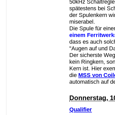
50kHz Schaltregler
spätestens bei Sc
der Spulenkern wi
miserabel.
Die Spule für ein
einem Ferritwerk
dass es auch solch
"Augen auf und Da
Der sicherste Weg 
kein Ringkern, so
Kern ist. Hier exe
die
MSS von Coilc
automatisch auf d
Donnerstag, 1
Qualifier