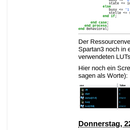
               busy <= 
'0
               state <= id
else
               busy <= 
'1
               stelle <= 
end
if
;

end
case
;

end
process
end
 Behavioral;
Der Ressourcenver
Spartan3 noch in 
verwendeten LUTs 
Hier noch ein Scr
sagen als Worte):
Donnerstag, 2