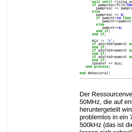
wait
until
 rising_e
if
 pwmpresc<fclk/
50
        pwmpresc <= pwmpr
else
        pwmpresc <= 
0
;

if
 pwmcnt<
14
then
           pwmcnt<=pwmcnt
else
           pwmcnt<=
0
;

end
if
;

end
if
;

      mix := 
'0'
;

if
 adsr660>pwmcnt 
a
end
if
;

if
 adsr550>pwmcnt 
a
end
if
;

if
 adsr440>pwmcnt 
a
end
if
;

      speaker <= mix;

end
process
;

end
 Behavioral;
Der Ressourcenver
50MHz, die auf e
heruntergeteilt wi
problemlos in ein 
500kHz (das ist d