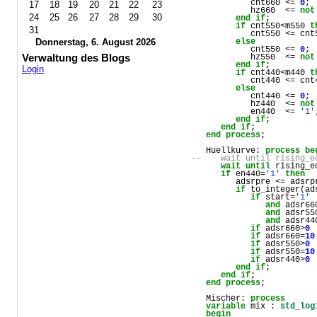
            cnt660 <= 
0
; 

17
18
19
20
21
22
23
            hz660  <= 
not
24
25
26
27
28
29
30
end
if
;

if
 cnt550<m550 
t
31
            cnt550 <= cnt
Donnerstag, 6. August 2026
else
            cnt550 <= 
0
; 

Verwaltung des Blogs
            hz550  <= 
not
end
if
;

Login
if
 cnt440<m440 
t
            cnt440 <= cnt
else
            cnt440 <= 
0
; 

            hz440  <= 
not
            en440  <= 
'1'
end
if
;

end
if
;

end
process
;      

   Huellkurve: 
process
be
--    wait until rising_e
wait
until
 rising_e
if
 en440=
'1'
then
         adsrpre <= adsrp
if
 to_integer(ad
if
 start=
'1'
and
 adsr66
and
 adsr55
and
 adsr44
if
 adsr660>
0
if
 adsr660=
10
if
 adsr550>
0
if
 adsr550=
10
if
 adsr440>
0
end
if
;

end
if
;

end
process
;      

   Mischer: 
process
variable
 mix : 
std_log
begin