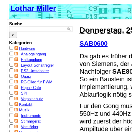
Lothar Miller
Suche
Donnerstag, 2
SAB0600
Kategorien
Hardware
Analogeingang
Da gab es früher 
Entkopplung
von Siemens, der a
Layout Schaltregler
Nachfolger
SAE8
PS2-Umschalter
Quarz
So ein Baustein is
RC-Glied für PWM
Implementierung, w
Repair-Cafe
Ablauflogik nötig s
SPI
Verpolschutz
Kontakt
Für den Gong müs
Musik
550Hz und 440Hz 
Instrumente
wird zuerst der h
Stimmgerät
Verstärker
Ampiltude über ein