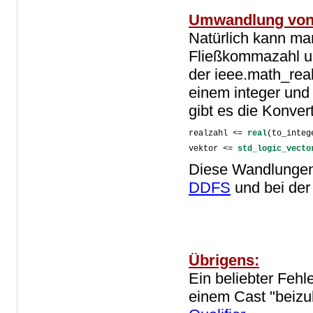
Umwandlung vo
Natürlich kann man
Fließkommazahl u
der ieee.math_rea
einem integer und
gibt es die Konvert
realzahl <= 
real
(to_integ
vektor <= 
std_logic_vecto
Diese Wandlungen
DDFS
und bei de
Übrigens:
Ein beliebter Fehl
einem Cast "beizub