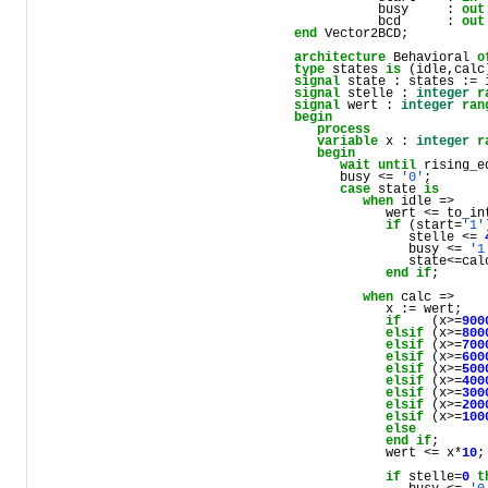
           busy     : 
out
           bcd      : 
out
end
 Vector2BCD;

architecture
 Behavioral 
o
type
 states 
is
signal
signal
 stelle : 
integer
r
signal
 wert : 
integer
ran
begin
process
variable
 x : 
integer
r
begin
wait
until
 rising_e
      busy <= 
'0'
;

case
 state 
is
when
 idle => 

            wert <= to_in
if
 (start=
'1'
               stelle <= 
               busy <= 
'1
               state<=calc
end
if
;

when
 calc => 

            x := wert;

if
    (x>=
900
elsif
 (x>=
800
elsif
 (x>=
700
elsif
 (x>=
600
elsif
 (x>=
500
elsif
 (x>=
400
elsif
 (x>=
300
elsif
 (x>=
200
elsif
 (x>=
100
else
         
end
if
;

            wert <= x*
10
;

if
 stelle=
0
t