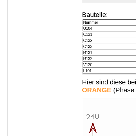
Bauteile:
Nummer
U104
C131
C132
C133
R131
R132
V120
L101
Hier sind diese b
ORANGE
(Phase 