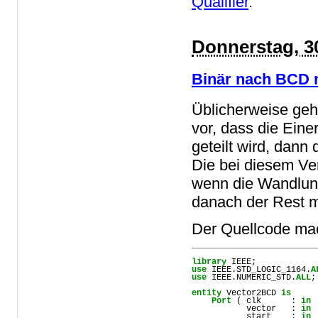
Qualifier
.
Donnerstag, 3
Binär nach BCD mi
Üblicherweise ge
vor, dass die Eine
geteilt wird, dann 
Die bei diesem Ve
wenn die Wandlung
danach der Rest mit
Der Quellcode mach
library
use
 IEEE.STD_LOGIC_1164.
A
use
 IEEE.NUMERIC_STD.
ALL
;

entity
 Vector2BCD 
is
Port
 ( clk      : 
in
           vector   : 
in
           start    : 
in