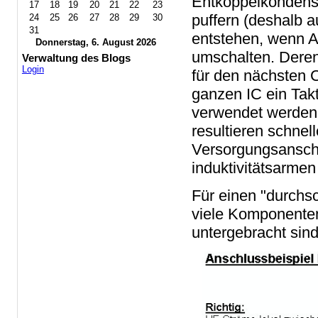
Entkoppelkondensa
17
18
19
20
21
22
23
puffern (deshalb 
24
25
26
27
28
29
30
31
entstehen, wenn A
Donnerstag, 6. August 2026
umschalten. Dere
Verwaltung des Blogs
Login
für den nächsten 
ganzen IC ein Tak
verwendet werden, 
resultieren schne
Versorgungsanschl
induktivitätsarme
Für einen "durchsc
viele Komponenten 
untergebracht sind