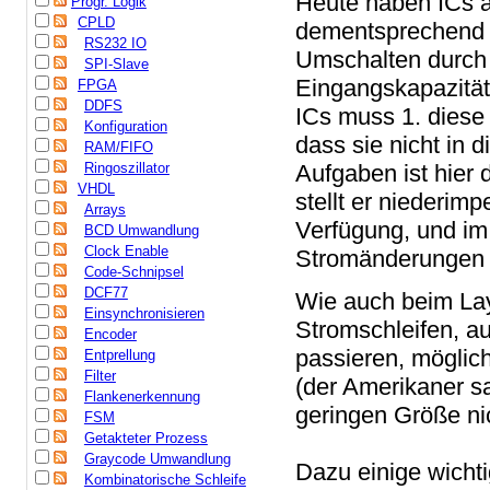
Heute haben ICs a
Progr. Logik
CPLD
dementsprechend vi
RS232 IO
Umschalten durch
SPI-Slave
Eingangskapazität
FPGA
DDFS
ICs muss 1. diese 
Konfiguration
dass sie nicht in 
RAM/FIFO
Ringoszillator
Aufgaben ist hier 
VHDL
stellt er niederim
Arrays
Verfügung, und im 
BCD Umwandlung
Clock Enable
Stromänderungen n
Code-Schnipsel
DCF77
Wie auch beim Lay
Einsynchronisieren
Stromschleifen, a
Encoder
passieren, möglich
Entprellung
Filter
(der Amerikaner sa
Flankenerkennung
geringen Größe ni
FSM
Getakteter Prozess
Graycode Umwandlung
Dazu einige wicht
Kombinatorische Schleife