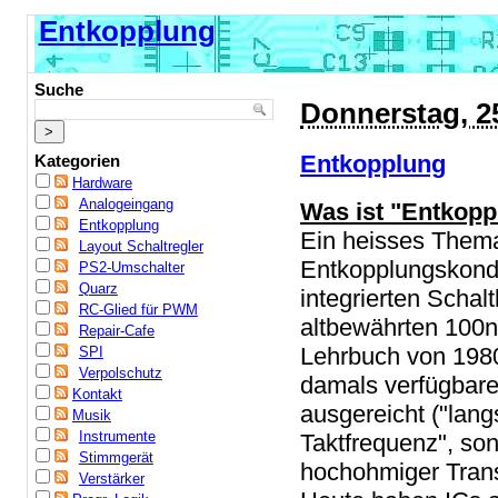
Entkopplung
Suche
Donnerstag, 2
Entkopplung
Kategorien
Hardware
Analogeingang
Was ist "Entkopp
Entkopplung
Ein heisses Them
Layout Schaltregler
Entkopplungskond
PS2-Umschalter
Quarz
integrierten Scha
RC-Glied für PWM
altbewährten 100n
Repair-Cafe
Lehrbuch von 1980
SPI
Verpolschutz
damals verfügbar
Kontakt
ausgereicht ("lang
Musik
Instrumente
Taktfrequenz", so
Stimmgerät
hochohmiger Trans
Verstärker