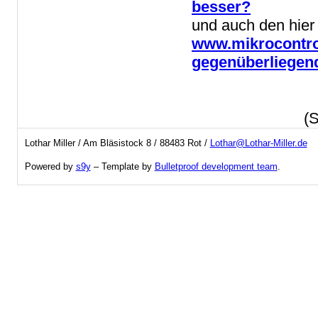
besser?
und auch den hier
www.mikrocontrol
gegenüberliegen
Original vom 9.10.2008
(S
Lothar Miller / Am Bläsistock 8 / 88483 Rot /
Lothar@Lothar-Miller.de
Powered by
s9y
– Template by
Bulletproof development team
.