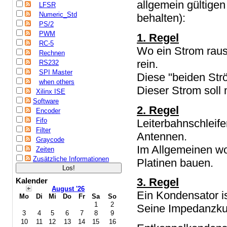
allgemein gültige
LFSR
Numeric_Std
behalten):
PS/2
PWM
1. Regel
RC-5
Wo ein Strom raus
Rechnen
rein.
RS232
SPI Master
Diese "beiden Str
when others
Dieser Strom soll
Xilinx ISE
Software
2. Regel
Encoder
Fifo
Leiterbahnschleif
Filter
Antennen.
Graycode
Im Allgemeinen wo
Zeiten
Zusätzliche Informationen
Platinen bauen.
3. Regel
Kalender
August '26
Ein Kondensator is
Mo
Di
Mi
Do
Fr
Sa
So
1
2
Seine Impedanzku
3
4
5
6
7
8
9
10
11
12
13
14
15
16