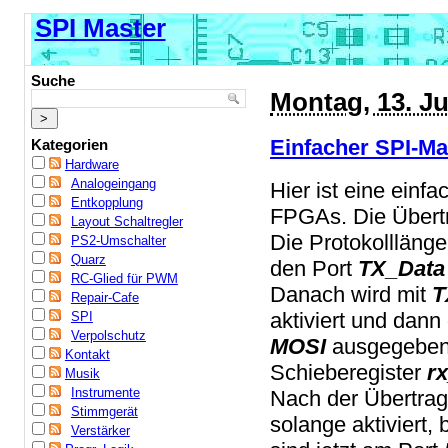
SPI Master
Suche
Montag, 13. Ju
Einfacher SPI-Ma
Kategorien
Hardware
Analogeingang
Hier ist eine einf
Entkopplung
FPGAs. Die Übert
Layout Schaltregler
Die Protokolllänge
PS2-Umschalter
Quarz
den Port
TX_Data
RC-Glied für PWM
Danach wird mit
T
Repair-Cafe
aktiviert und dann
SPI
Verpolschutz
MOSI
ausgegeben 
Kontakt
Schieberegister
r
Musik
Instrumente
Nach der Übertra
Stimmgerät
solange aktiviert, 
Verstärker