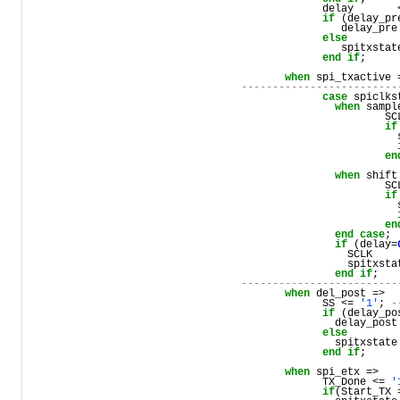
delay
       
if
 (
delay_pr
delay_pre
else
spitxstat
end
if
;

when
spi_txactive
 
-------------------------
case
spiclks
when
sampl
SC
if
en
when
shift
SC
if
en
end
case
;

if
 (
delay
=
SCLK
    
spitxsta
end
if
-------------------------
when
del_post
 =>

SS
 <= 
'1'
; 
-
if
 (
delay_po
delay_post
else
spitxstate
end
if
;

when
spi_etx
 =>

TX_Done
 <= 
'
if
(
Start_TX
 