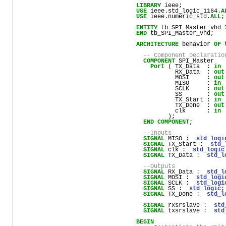
LIBRARY
ieee
;
USE
ieee
.
std_logic_1164
.
A
USE
ieee
.
numeric_std
.
ALL
;
ENTITY
tb_SPI_Master_vhd
END
tb_SPI_Master_vhd
;
ARCHITECTURE
behavior
OF
-- Component Declaratio
COMPONENT
SPI_Master
Port
 ( 
TX_Data
  : 
in
RX_Data
  : 
out
MOSI
     : 
out
MISO
     : 
in
SCLK
     : 
out
SS
       : 
out
TX_Start
 : 
in
TX_Done
  : 
out
clk
      : 
in
         );
END
COMPONENT
;
--Inputs
SIGNAL
MISO
 :  
std_logi
SIGNAL
TX_Start
 :  
std_
SIGNAL
clk
 :  
std_logic
SIGNAL
TX_Data
 :  
std_l
--Outputs
SIGNAL
RX_Data
 :  
std_l
SIGNAL
MOSI
 :  
std_logi
SIGNAL
SCLK
 :  
std_logi
SIGNAL
SS
 :  
std_logic
;
SIGNAL
TX_Done
 :  
std_l
SIGNAL
rxsrslave
 :  
std
SIGNAL
txsrslave
 :  
std
BEGIN