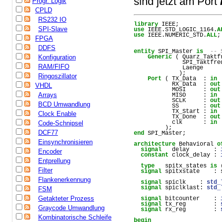
sind jetzt am Port
Progr. Logik
CPLD
RS232 IO
library
IEEE
;
SPI-Slave
use
IEEE
.
STD_LOGIC_1164
.
A
use
IEEE
.
NUMERIC_STD
.
ALL
;
FPGA
DDFS
entity
SPI_Master
is
-- 
Generic
 ( 
Quarz_Taktf
Konfiguration
SPI_Taktfre
RAM/FIFO
Laenge
     
             ); 
Ringoszillator
Port
 ( 
TX_Data
  : 
in
RX_Data
  : 
out
VHDL
MOSI
     : 
out
Arrays
MISO
     : 
in
SCLK
     : 
out
BCD Umwandlung
SS
       : 
out
TX_Start
 : 
in
Clock Enable
TX_Done
  : 
out
clk
      : 
in
Code-Schnipsel
         );
DCF77
end
SPI_Master
;
Einsynchronisieren
architecture
Behavioral
o
signal
delay
       : 
Encoder
constant
clock_delay
 : 
Entprellung
type
spitx_states
is
 
Filter
signal
spitxstate
    : 
Flankenerkennung
signal
spiclk
    : 
std_
signal
spiclklast
: 
std_
FSM
Getakteter Prozess
signal
bitcounter
    : 
signal
tx_reg
        : 
Graycode Umwandlung
signal
rx_reg
        : 
Kombinatorische Schleife
begin