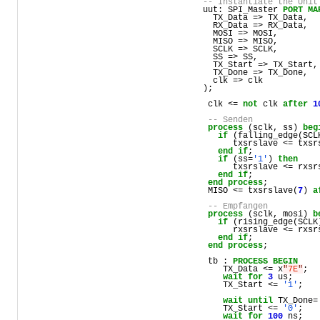
-- Instantiate the Unit
uut
: 
SPI_Master
PORT
MA
TX_Data
 => 
TX_Data
,
RX_Data
 => 
RX_Data
,
MOSI
 => 
MOSI
,
MISO
 => 
MISO
,
SCLK
 => 
SCLK
,
SS
 => 
SS
,
TX_Start
 => 
TX_Start
,
TX_Done
 => 
TX_Done
,
clk
 => 
clk
  );
clk
 <= 
not
clk
after
1
-- Senden
process
 (
sclk
, 
ss
) 
beg
if
 (
falling_edge
(
SCL
txsrslave
 <= 
txsr
end
if
;
if
 (
ss
=
'1'
) 
then
txsrslave
 <= 
rxsr
end
if
;
end
process
;
MISO
 <= 
txsrslave
(
7
) 
a
-- Empfangen
process
 (
sclk
, 
mosi
) 
b
if
 (
rising_edge
(
SCLK
rxsrslave
 <= 
rxsr
end
if
;
end
process
;
tb
 : 
PROCESS
BEGIN
TX_Data
 <= 
x
"
7E
"
;
wait
for
3
us
;
TX_Start
 <= 
'1'
;
wait
until
TX_Done
=
TX_Start
 <= 
'0'
;
wait
for
100
ns
;