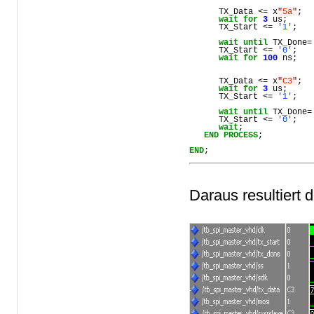
TX_Data
 <= 
x
"
5a
"
;
wait
for
3
us
;
TX_Start
 <= 
'1'
;
wait
until
TX_Done
=
TX_Start
 <= 
'0'
;
wait
for
100
ns
;
TX_Data
 <= 
x
"
C3
"
;
wait
for
3
us
;
TX_Start
 <= 
'1'
;
wait
until
TX_Done
=
TX_Start
 <= 
'0'
;
wait
;
END
PROCESS
;
END
;
Daraus resultiert