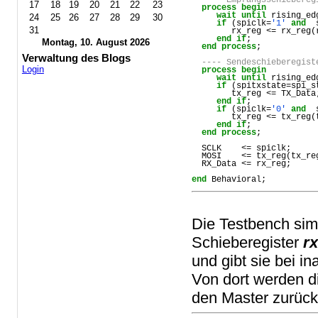
17
18
19
20
21
22
23
process
begin
wait
until
rising_ed
24
25
26
27
28
29
30
if
 (
spiclk
=
'1'
and
31
rx_reg
 <= 
rx_reg
(
end
if
;
Montag, 10. August 2026
end
process
;   
Verwaltung des Blogs
---- Sendeschieberegist
Login
process
begin
wait
until
rising_ed
if
 (
spitxstate
=
spi_s
tx_reg
 <= 
TX_Data
end
if
;
if
 (
spiclk
=
'0'
and
tx_reg
 <= 
tx_reg
(
end
if
;
end
process
;   
SCLK
    <= 
spiclk
;
MOSI
    <= 
tx_reg
(
tx_re
RX_Data
 <= 
rx_reg
;
end
Behavioral
;
Die Testbench sim
Schieberegister
r
und gibt sie bei i
Von dort werden d
den Master zurück