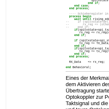
spitxstate
end
if
;

end
case
;

end
process
;   

---- Schieberegister in
process
begin
wait
until
rising_ed
--     if (spitxstate=del
--        rx_reg <= (othe
--     end if;
if
(
spitxstate
=
spi_tx
rx_reg
 <= 
rx_reg
(
end
if
;

if
 (
spitxstate
=
spi_s
tx_reg
 <= 
TX_Data
end
if
;

if
(
spitxstate
=
spi_tx
tx_reg
 <= 
tx_reg
(
end
if
;

end
process
;   

RX_Data
    <= 
rx_reg
;

end
Behavioral
;
Eines der Merkmale
dem Aktivieren des
Übertragung start
Optokoppler zur P
Taktsignal und di