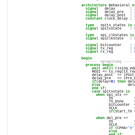
architecture
Behavioral
o
signal
delay
       : 
signal
delay_pre
   : 
signal
delay_post
  : 
constant
clock_delay
 : 
type
spitx_states
is
 
signal
spitxstate
    : 
type
spi_clkstates
is
signal
spiclkstate
   : 
signal
bitcounter
    : 
signal
tx_reg
        : 
signal
rx_reg
        : 
begin
------ Verwaltung -----
process
begin
wait
until
rising_ed
MOSI
 <= 
tx_reg
(
tx_re
delay_post
  <= (
Post
delay_pre
   <= (
Pre_
if
(
delay
>
0
) 
then
del
else
del
end
if
;

case
spitxstate
is
when
spi_stx
 =>

SS
          
TX_Done
     
bitcounter
  
SCLK
        
if
(
Start_TX
 
when
del_pre
 =>   
SS
          
SCLK
        
if
 (
CPHA
=
'0'
else
end
if
;
