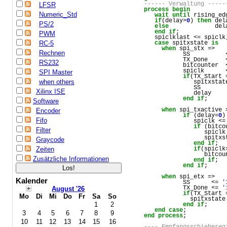
------ Verwaltung -----
LFSR
process
begin
Numeric_Std
wait
until
rising_ed
if
(
delay
>
0
) 
then
del
PS/2
else
del
end
if
;
PWM
spiclklast
 <= 
spiclk
case
spitxstate
is
RC-5
when
spi_stx
 =>
Rechnen
SS
          
TX_Done
     
RS232
bitcounter
  
spiclk
      
SPI Master
if
(
TX_Start
 
when others
spitxstat
SS
       
Xilinx ISE
delay
    
end
if
;
Software
when
spi_txactive
 
Encoder
if
 (
delay
=
0
)
Fifo
spiclk
 <=
if
 (
bitco
Filter
spiclk
spitxs
Graycode
end
if
;
if
(
spiclk
Zeiten
bitcou
Zusätzliche Informationen
end
if
;  
end
if
;
when
spi_etx
 =>
Kalender
SS
      <= 
'
TX_Done
 <= 
'
August '26
if
(
TX_Start
 
Mo
Di
Mi
Do
Fr
Sa
So
spitxstate
1
2
end
if
;
end
case
;
3
4
5
6
7
8
9
end
process
;   
10
11
12
13
14
15
16
---- Empfangsschiebereg