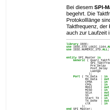
Bei diesem
SPI-M
begehrt. Die Taktf
Protokolllänge sin
Taktfrequenz, der
auch zur Laufzeit 
library
IEEE
use
IEEE
.
STD_LOGIC_1164
.
A
use
IEEE
.
NUMERIC_STD
.
ALL
;

entity
SPI_Master
is
Generic
 ( 
Quarz_Taktf
SPI_Taktfre
Pre_Delay
  
Post_Delay
 
Laenge
     
             ); 

Port
 ( 
TX_Data
  : 
in
RX_Data
  : 
out
CPHA
     : 
in
CPOL
     : 
in
MOSI
     : 
out
MISO
     : 
in
SCLK
     : 
out
SS
       : 
out
Start_TX
 : 
in
TX_Done
  : 
out
clk
      : 
in
end
SPI_Master
;
