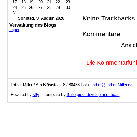
17
18
19
20
21
22
23
24
25
26
27
28
29
30
31
Keine Trackbacks
Sonntag, 9. August 2026
Verwaltung des Blogs
Login
Kommentare
Ansic
Die Kommentarfunkt
Lothar Miller / Am Bläsistock 8 / 88483 Rot /
Lothar@Lothar-Miller.de
Powered by
s9y
– Template by
Bulletproof development team
.