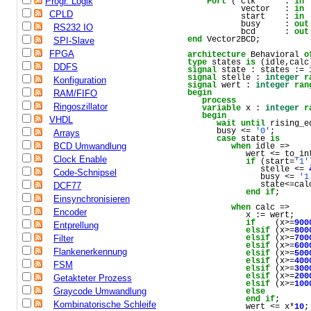
Progr. Logik
Port
 ( clk      : 
in
           vector   : 
in
CPLD
           start    : 
in
           busy     : 
out
RS232 IO
           bcd      : 
out
end
 Vector2BCD;

SPI-Slave
FPGA
architecture
 Behavioral 
o
type
 states 
is
DDFS
signal
signal
 stelle : 
integer
r
Konfiguration
signal
 wert : 
integer
ran
RAM/FIFO
begin
process
Ringoszillator
variable
 x : 
integer
r
begin
VHDL
wait
until
 rising_e
      busy <= 
'0'
;

Arrays
case
 state 
is
BCD Umwandlung
when
 idle => 

            wert <= to_in
Clock Enable
if
 (start=
'1'
               stelle <= 
Code-Schnipsel
               busy <= 
'1
               state<=calc
DCF77
end
if
;

Einsynchronisieren
when
 calc => 

Encoder
            x := wert;

if
    (x>=
900
Entprellung
elsif
 (x>=
800
Filter
elsif
 (x>=
700
elsif
 (x>=
600
Flankenerkennung
elsif
 (x>=
500
elsif
 (x>=
400
FSM
elsif
 (x>=
300
elsif
 (x>=
200
Getakteter Prozess
elsif
 (x>=
100
Graycode Umwandlung
else
         
end
if
;

Kombinatorische Schleife
            wert <= x*
10
;
