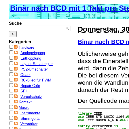
Binär nach BCD mit 1 Takt pro Ste
Suche
Donnerstag, 30
Binär nach BCD mi
Kategorien
Hardware
Üblicherweise ge
Analogeingang
Entkopplung
dass die Einerstel
Layout Schaltregler
wird, dann die Zeh
PS2-Umschalter
Die bei diesem Ve
Quarz
RC-Glied für PWM
wenn die Wandlung
Repair-Cafe
danach der Rest mit
SPI
Verpolschutz
Der Quellcode mach
Kontakt
Musik
Instrumente
library
use
 IEEE.STD_LOGIC_1164.
A
Stimmgerät
use
 IEEE.NUMERIC_STD.
ALL
;

Verstärker
entity
 Vector2BCD 
is