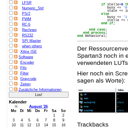
LFSR
if
 stelle=
0
t
               busy <= 
'0
Numeric_Std
               state <= id
PS/2
else
               busy <= 
'1
PWM
               stelle <= 
end
if
;

RC-5
Rechnen
end
case
;

end
process
RS232
end
 Behavioral;
SPI Master
when others
Der Ressourcenver
Xilinx ISE
Spartan3 noch in 
Software
verwendeten LUTs 
Encoder
Fifo
Hier noch ein Scr
Filter
Graycode
sagen als Worte):
Zeiten
Zusätzliche Informationen
Kalender
August '26
Mo
Di
Mi
Do
Fr
Sa
So
1
2
3
4
5
6
7
8
9
Trackbacks
10
11
12
13
14
15
16