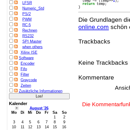
  temp ^= (temp>>
1
);
LFSR
return
 temp;
}
Numeric_Std
PS/2
Die Grundlagen di
PWM
RC-5
online.com
schön e
Rechnen
RS232
Trackbacks
SPI Master
when others
Xilinx ISE
Software
Keine Trackbacks
Encoder
Fifo
Filter
Kommentare
Graycode
Zeiten
Ansic
Zusätzliche Informationen
Kalender
Die Kommentarfunkt
August '26
Mo
Di
Mi
Do
Fr
Sa
So
1
2
3
4
5
6
7
8
9
10
11
12
13
14
15
16