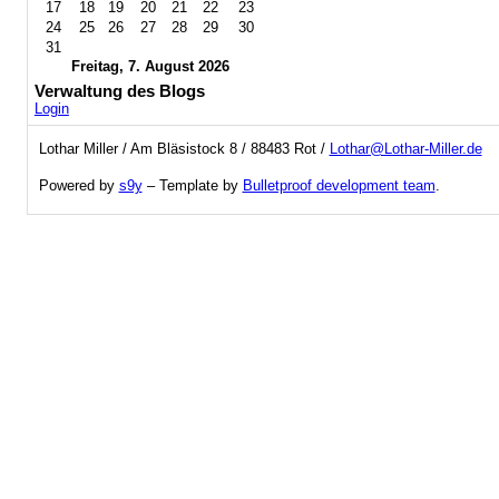
17
18
19
20
21
22
23
24
25
26
27
28
29
30
31
Freitag, 7. August 2026
Verwaltung des Blogs
Login
Lothar Miller / Am Bläsistock 8 / 88483 Rot /
Lothar@Lothar-Miller.de
Powered by
s9y
– Template by
Bulletproof development team
.