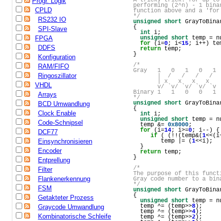
Progr. Logik
performing (2^n) - 1 bina
CPLD
function above and a 'for
*/
RS232 IO
unsigned
short
 GrayToBina
{
SPI-Slave
int
 i;
unsigned
short
 temp = n
FPGA
for
 (i=
0
; i<
15
; i++) te
DDFS
return
 temp;
}
Konfiguration
/*
RAM/FIFO
Gray   1   0   1   0   1
Ringoszillator
       |  /   /   /   / 
       | x   x   x   x   
VHDL
       v/ `v/ `v/ `v/ `v 
Binary 1   1   0   0   1 
Arrays
*/
unsigned
short
 GrayToBina
BCD Umwandlung
{
Clock Enable
int
 i;
unsigned
short
 temp = n
Code-Schnipsel
  temp &= 
0x8000
;
for
 (i=
14
; i>=
0
; i--) {
DCF77
if
 ( (!!(temp&(
1
<<(i
        temp |= (
1
<<i);
Einsynchronisieren
  }
Encoder
return
 temp;
}
Entprellung
/*
Filter
The purpose of this funct
Flankenerkennung
Gray code number to a bin
*/
FSM
unsigned
short
 GrayToBina
{
Getakteter Prozess
unsigned
short
 temp = n
  temp ^= (temp>>
8
);
Graycode Umwandlung
  temp ^= (temp>>
4
);
Kombinatorische Schleife
  temp ^= (temp>>
2
);