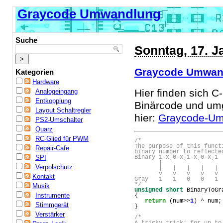
Graycode Umwandlung
Suche
Sonntag, 17. J
Graycode Umwan
Kategorien
Hardware
Hier finden sich 
Analogeingang
Entkopplung
Binärcode und um
Layout Schaltregler
hier:
Graycode-Um
PS2-Umschalter
Quarz
RC-Glied für PWM
/*
The purpose of this funct
Repair-Cafe
binary number to reflecte
Binary 1-x-0-x-1-x-0-x-1
SPI
       |  `   `   `   ` 
Verpolschutz
       |   |   |   |   | 
       v   v   v   v   v 
Kontakt
Gray   1   1   0   0   1
*/
Musik
unsigned
short
 BinaryToGr
Instrumente
{
return
 (num>>
1
) ^ num;
Stimmgerät
}
Verstärker
/*
A tricky trick: for up to