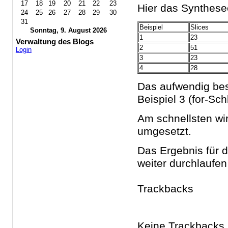
17
18
19
20
21
22
23
Hier das Synthese
24
25
26
27
28
29
30
31
Beispiel
Slices
Sonntag, 9. August 2026
1
23
Verwaltung des Blogs
2
51
Login
3
23
4
28
Das aufwendig besc
Beispiel 3 (for-Sch
Am schnellsten wir
umgesetzt.
Das Ergebnis für da
weiter durchlaufen
Trackbacks
Keine Trackbacks