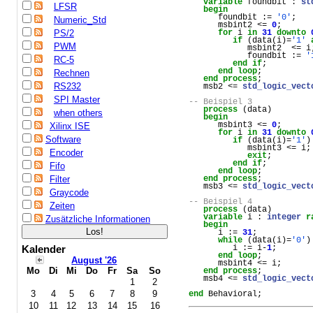
variable
foundbit
 : 
st
LFSR
begin
foundbit
 := 
'0'
;
Numeric_Std
msbint2
 <= 
0
;
PS/2
for
i
in
31
downto
if
 (
data
(
i
)=
'1'
PWM
msbint2
  <= 
i
foundbit
 := 
'
RC-5
end
if
;
end
loop
;
Rechnen
end
process
;
RS232
msb2
 <= 
std_logic_vect
SPI Master
-- Beispiel 3
process
 (
data
) 
when others
begin
msbint3
 <= 
0
;
Xilinx ISE
for
i
in
31
downto
Software
if
 (
data
(
i
)=
'1'
)
msbint3
 <= 
i
;
Encoder
exit
;
end
if
;
Fifo
end
loop
;
Filter
end
process
;
msb3
 <= 
std_logic_vect
Graycode
-- Beispiel 4
Zeiten
process
 (
data
) 
variable
i
 : 
integer
r
Zusätzliche Informationen
begin
i
 := 
31
;
while
 (
data
(
i
)=
'0'
)
Kalender
i
 := 
i
-
1
;
end
loop
;
August '26
msbint4
 <= 
i
;
Mo
Di
Mi
Do
Fr
Sa
So
end
process
;
msb4
 <= 
std_logic_vect
1
2
3
4
5
6
7
8
9
end
Behavioral
;
10
11
12
13
14
15
16