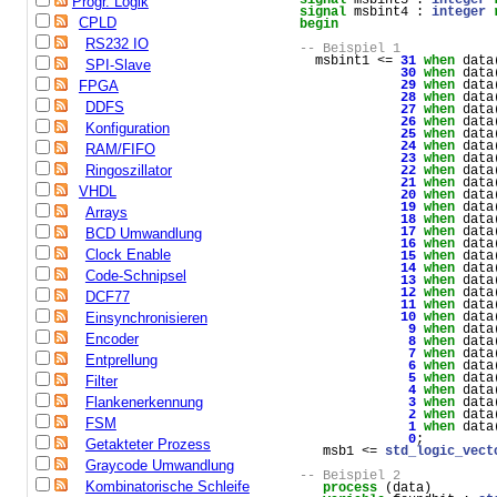
Progr. Logik
signal
msbint4
 : 
integer
CPLD
begin
RS232 IO
-- Beispiel 1
msbint1
 <= 
31
when
data
SPI-Slave
30
when
data
FPGA
29
when
data
28
when
data
DDFS
27
when
data
26
when
data
Konfiguration
25
when
data
24
when
data
RAM/FIFO
23
when
data
Ringoszillator
22
when
data
21
when
data
VHDL
20
when
data
19
when
data
Arrays
18
when
data
17
when
data
BCD Umwandlung
16
when
data
Clock Enable
15
when
data
14
when
data
Code-Schnipsel
13
when
data
12
when
data
DCF77
11
when
data
Einsynchronisieren
10
when
data
9
when
data
Encoder
8
when
data
7
when
data
Entprellung
6
when
data
5
when
data
Filter
4
when
data
Flankenerkennung
3
when
data
2
when
data
FSM
1
when
data
0
;
Getakteter Prozess
msb1
 <= 
std_logic_vect
Graycode Umwandlung
-- Beispiel 2
Kombinatorische Schleife
process
 (
data
) 