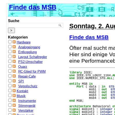
Finde das MSB
Suche
Sonntag, 2. Au
Finde das MSB
Kategorien
Hardware
Öfter mal sucht 
Analogeingang
Entkopplung
Hier sind einige V
Layout Schaltregler
eine Performance
PS2-Umschalter
Quarz
RC-Glied für PWM
library
IEEE
;
use
IEEE
.
STD_LOGIC_1164
.
A
Repair-Cafe
use
IEEE
.
NUMERIC_STD
.
ALL
;
SPI
entity
MSB
is
Verpolschutz
Port
 ( 
data
 : 
in
STD
msb1
 : 
out
ST
Kontakt
msb2
 : 
out
ST
msb3
 : 
out
ST
Musik
msb4
 : 
out
ST
Instrumente
end
MSB
;
Stimmgerät
architecture
Behavioral
o
signal
msbint1
 : 
integer
Verstärker
signal
msbint2
 : 
integer
signal
msbint3
 : 
integer