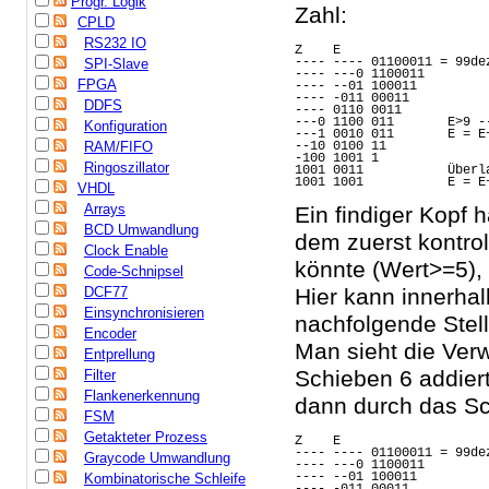
Progr. Logik
Zahl:
CPLD
RS232 IO
Z    E
---- ---- 01100011 = 99de
SPI-Slave
---- ---0 1100011
FPGA
---- --01 100011
---- -011 00011
DDFS
---- 0110 0011
---0 1100 011       E>9 -
Konfiguration
---1 0010 011       E = E
RAM/FIFO
--10 0100 11
-100 1001 1
Ringoszillator
1001 0011           Überl
1001 1001           E = E
VHDL
Arrays
Ein findiger Kopf 
BCD Umwandlung
dem zuerst kontrol
Clock Enable
könnte (Wert>=5),
Code-Schnipsel
DCF77
Hier kann innerhal
Einsynchronisieren
nachfolgende Stel
Encoder
Man sieht die Ver
Entprellung
Schieben 6 addiert
Filter
Flankenerkennung
dann durch das Sch
FSM
Getakteter Prozess
Z    E
---- ---- 01100011 = 99de
Graycode Umwandlung
---- ---0 1100011
---- --01 100011
Kombinatorische Schleife
---- -011 00011