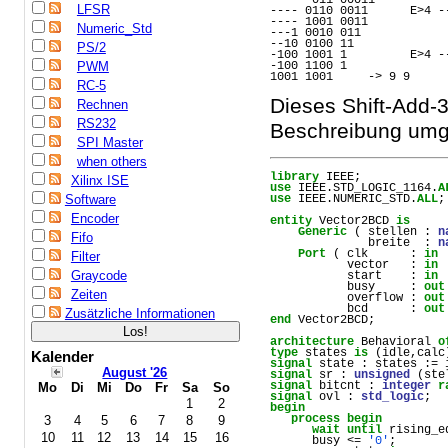
LFSR
---- 0110 0011      E>4 -
---- 1001 0011
Numeric_Std
---1 0010 011
--10 0100 11
PS/2
-100 1001 1         E>4 -
PWM
-100 1100 1
1001 1001     -> 9 9
RC-5
Dieses Shift-Add-
Rechnen
RS232
Beschreibung umg
SPI Master
when others
library
IEEE
;
Xilinx ISE
use
IEEE
.
STD_LOGIC_1164
.
A
Software
use
IEEE
.
NUMERIC_STD
.
ALL
;
Encoder
entity
Vector2BCD
is
Generic
 ( 
stellen
 : 
n
Fifo
breite
  : 
n
Port
 ( 
clk
      : 
in
Filter
vector
   : 
in
Graycode
start
    : 
in
busy
     : 
out
Zeiten
overflow
 : 
out
bcd
      : 
out
Zusätzliche Informationen
end
Vector2BCD
;
architecture
Behavioral
o
type
states
is
 (
idle
,
calc
Kalender
signal
state
 : 
states
 := 
August '26
signal
sr
 : 
unsigned
 (
ste
signal
bitcnt
 : 
integer
r
Mo
Di
Mi
Do
Fr
Sa
So
signal
ovl
 : 
std_logic
;
1
2
begin
process
begin
3
4
5
6
7
8
9
wait
until
rising_e
10
11
12
13
14
15
16
busy
 <= 
'0'
;