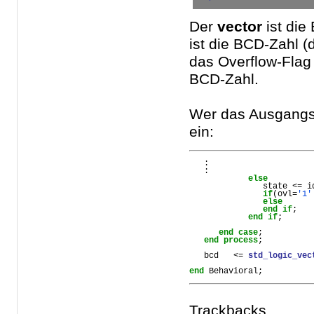
Der
vector
ist die
ist die BCD-Zahl (
das Overflow-Flag
BCD-Zahl.
Wer das Ausgangsre
ein:
   :
   :
else
state
 <= 
i
if
(
ovl
=
'1'
else
end
if
;
end
if
;
end
case
;
end
process
;
bcd
   <= 
std_logic_vec
end
Behavioral
;
Trackbacks