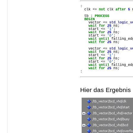
:
clk
 <= 
not
clk
after
5
tb
 : 
PROCESS
BEGIN
vector
 <= 
std_logic_v
wait
for
25
ns
;
start
 <= 
'1'
;
wait
for
25
ns
;
start
 <= 
'0'
;
wait
until
falling_ed
wait
for
25
ns
;
vector
 <= 
std_logic_v
wait
for
25
ns
;
start
 <= 
'1'
;
wait
for
25
ns
;
start
 <= 
'0'
;
wait
until
falling_ed
wait
for
25
ns
;
:     
Hier das Ergebnis 