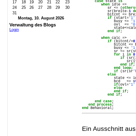
case
state
is
17
18
19
20
21
22
23
when
idle
 => 
24
25
26
27
28
29
30
sr
 <= (
others
sr
(
breite
-
1
d
31
bitcnt
 <= 
bre
if
 (
start
=
'1'
Montag, 10. August 2026
busy
 <= 
'1
Verwaltung des Blogs
ovl
  <= 
'0
state
<=
cal
Login
end
if
;
when
calc
 => 
if
 (
bitcnt
/=
0
bitcnt
 <= 
busy
 <= 
'1
sr
 <= 
sr
(
s
for
i
in
0
if
 (
sr
(
sr
(
i
end
if
;
end
loop
;
if
 (
sr
(
sr
'
else
state
 <= 
i
bcd
   <= 
s
if
(
ovl
=
'1'
else
end
if
;
end
if
;
end
case
;
end
process
;
end
Behavioral
;
Ein Ausschnitt aus