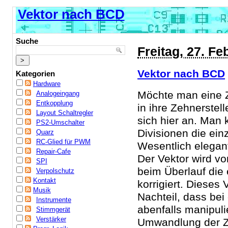
Vektor nach BCD
Suche
Freitag, 27. Fe
Vektor nach BCD
Kategorien
Hardware
Möchte man eine Z
Analogeingang
Entkopplung
in ihre Zehnerste
Layout Schaltregler
sich hier an. Man 
PS2-Umschalter
Divisionen die ein
Quarz
RC-Glied für PWM
Wesentlich elegant
Repair-Cafe
Der Vektor wird v
SPI
beim Überlauf die 
Verpolschutz
Kontakt
korrigiert. Dieses 
Musik
Nachteil, dass bei
Instrumente
abenfalls manipuli
Stimmgerät
Verstärker
Umwandlung der Za