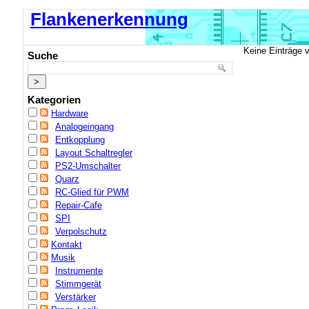
Flankenerkennung
Keine Einträge 
Suche
Kategorien
Hardware
Analogeingang
Entkopplung
Layout Schaltregler
PS2-Umschalter
Quarz
RC-Glied für PWM
Repair-Cafe
SPI
Verpolschutz
Kontakt
Musik
Instrumente
Stimmgerät
Verstärker