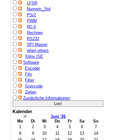
LFSR
Numeric_Std
PS/2
PWM
RC-5
Rechnen
RS232
SPI Master
when others
Xilinx ISE
Software
Encoder
Fifo
Filter
Graycode
Zeiten
Zusätzliche Informationen
Kalender
Juni '26
Mo
Di
Mi
Do
Fr
Sa
So
1
2
3
4
5
6
7
8
9
10
11
12
13
14
15
16
17
18
19
20
21