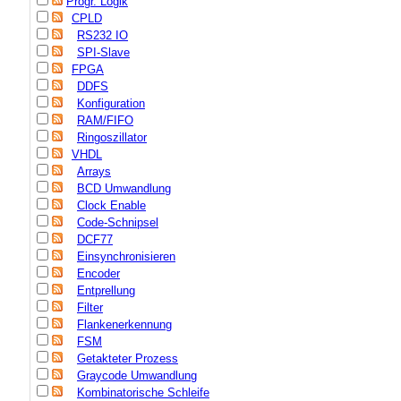
Progr. Logik
CPLD
RS232 IO
SPI-Slave
FPGA
DDFS
Konfiguration
RAM/FIFO
Ringoszillator
VHDL
Arrays
BCD Umwandlung
Clock Enable
Code-Schnipsel
DCF77
Einsynchronisieren
Encoder
Entprellung
Filter
Flankenerkennung
FSM
Getakteter Prozess
Graycode Umwandlung
Kombinatorische Schleife