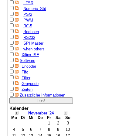
LFSR
Numeric_Std
PS/2
PWM
RC-5
Rechnen
RS232
SPI Master
when others
Xilinx ISE
Software
Encoder
Fifo
Filter
Graycode
Zeiten
Zusätzliche Informationen
Kalender
November '24
Mo
Di
Mi
Do
Fr
Sa
So
1
2
3
4
5
6
7
8
9
10
11
12
13
14
15
16
17