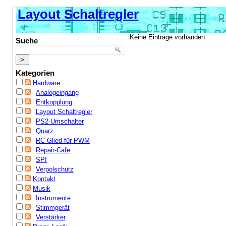
Layout Schaltregler
Keine Einträge vorhanden
Suche
Kategorien
Hardware
Analogeingang
Entkopplung
Layout Schaltregler
PS2-Umschalter
Quarz
RC-Glied für PWM
Repair-Cafe
SPI
Verpolschutz
Kontakt
Musik
Instrumente
Stimmgerät
Verstärker