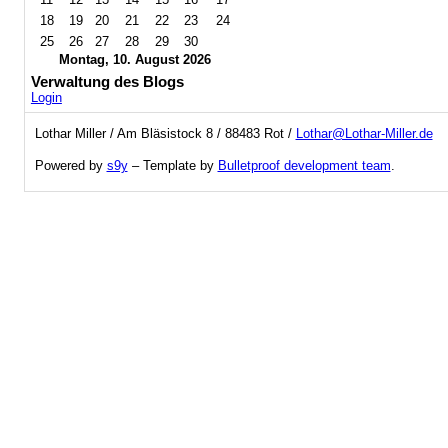
18
19
20
21
22
23
24
25
26
27
28
29
30
Montag, 10. August 2026
Verwaltung des Blogs
Login
Lothar Miller / Am Bläsistock 8 / 88483 Rot /
Lothar@Lothar-Miller.de
Powered by
s9y
– Template by
Bulletproof development team
.