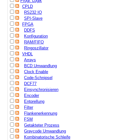
Progr. Logik
CPLD
RS232 IO
SPI-Slave
FPGA
DDFS
Konfiguration
RAM/FIFO
Ringoszillator
VHDL
Arrays
BCD Umwandlung
Clock Enable
Code-Schnipsel
DCF77
Einsynchronisieren
Encoder
Entprellung
Filter
Flankenerkennung
FSM
Getakteter Prozess
Graycode Umwandlung
Kombinatorische Schleife